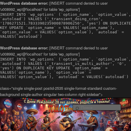
WordPress database error:
[INSERT command denied to user
'u008992_wp'@'localhost' for table 'wp_options']
INSERT INTO `wp_options` (`option_name`, `option_value`,
`autoload`) VALUES ('_transient_doing_cron',
'1786271521.7833390235900878906250', 'yes') ON DUPLICATE
KEY UPDATE `option_name` = VALUES(`option_name`),
`option_value` = VALUES(`option_value`), `autoload` =
VALUES(`autoload`)
WordPress database error:
[INSERT command denied to user
'u008992_wp'@'localhost' for table 'wp_options']
INSERT INTO `wp_options` (`option_name`, `option_value`,
`autoload`) VALUES ('_transient_is_multi_author', '0',
'yes') ON DUPLICATE KEY UPDATE `option_name` =
VALUES(`option_name`), `option_value` =
VALUES(`option_value`), `autoload` = VALUES(`autoload`)
class="single single-post postid-2535 single-format-standard custom-
background single-author singular two-column right-sidebar">
Латино-рок-регги группа из Санкт-Петербурга Повстанческо-
Шаманский Оркестр ПроРок
Поис
Официальный сайт группы ПШО