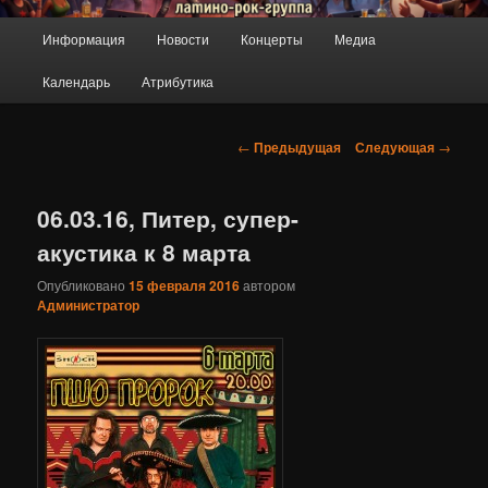
ПроРок
Главное
Информация
Новости
Концерты
Медиа
Перейти
меню
Календарь
Атрибутика
к
основному
Навигация
←
Предыдущая
Следующая
→
по
содержимому
записям
06.03.16, Питер, супер-
акустика к 8 марта
Опубликовано
15 февраля 2016
автором
Администратор