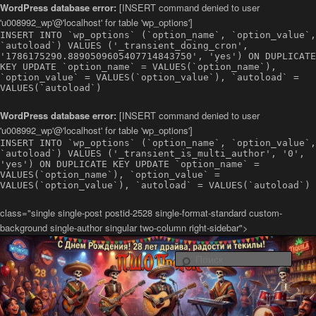
WordPress database error:
[INSERT command denied to user
'u008992_wp'@'localhost' for table 'wp_options']
INSERT INTO `wp_options` (`option_name`, `option_value`,
`autoload`) VALUES ('_transient_doing_cron',
'1786175290.8890509605407714843750', 'yes') ON DUPLICATE
KEY UPDATE `option_name` = VALUES(`option_name`),
`option_value` = VALUES(`option_value`), `autoload` =
VALUES(`autoload`)
WordPress database error:
[INSERT command denied to user
'u008992_wp'@'localhost' for table 'wp_options']
INSERT INTO `wp_options` (`option_name`, `option_value`,
`autoload`) VALUES ('_transient_is_multi_author', '0',
'yes') ON DUPLICATE KEY UPDATE `option_name` =
VALUES(`option_name`), `option_value` =
VALUES(`option_value`), `autoload` = VALUES(`autoload`)
class="single single-post postid-2528 single-format-standard custom-
background single-author singular two-column right-sidebar">
Латино-рок-регги группа из Санкт-Петербурга Повстанческо-
Шаманский Оркестр ПроРок
Поис
Официальный сайт группы ПШО