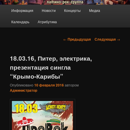
ПроРок
Главное
Информация
Новости
Концерты
Медиа
Перейти
меню
Календарь
Атрибутика
к
основному
Навигация
←
Предыдущая
Следующая
→
по
содержимому
записям
18.03.16, Питер, электрика,
презентация сингла
“Крымо-Карибы”
Опубликовано
10 февраля 2016
автором
Администратор