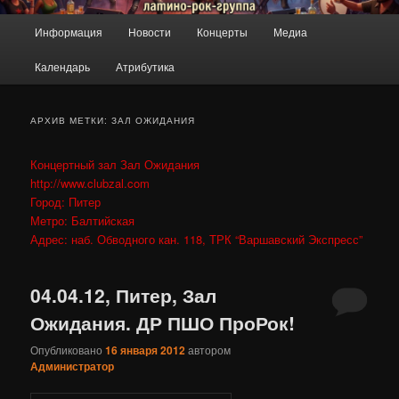
ПроРок
Главное
Информация
Новости
Концерты
Медиа
Перейти
Перейти
меню
Календарь
Атрибутика
к
к
основному
дополнительному
АРХИВ МЕТКИ:
ЗАЛ ОЖИДАНИЯ
содержимому
содержимому
Концертный зал Зал Ожидания
http://www.clubzal.com
Город: Питер
Метро: Балтийская
Адрес: наб. Обводного кан. 118, ТРК “Варшавский Экспресс”
04.04.12, Питер, Зал
Ожидания. ДР ПШО ПроРок!
Опубликовано
16 января 2012
автором
Администратор