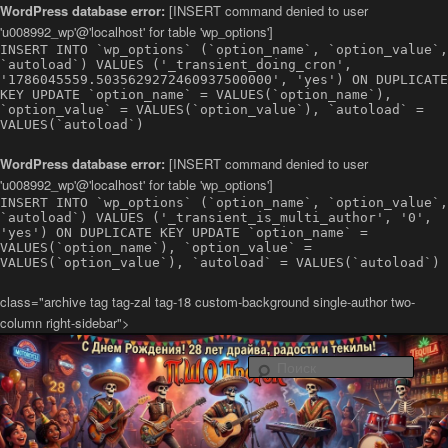
WordPress database error:
[INSERT command denied to user
'u008992_wp'@'localhost' for table 'wp_options']
INSERT INTO `wp_options` (`option_name`, `option_value`,
`autoload`) VALUES ('_transient_doing_cron',
'1786045559.5035629272460937500000', 'yes') ON DUPLICATE
KEY UPDATE `option_name` = VALUES(`option_name`),
`option_value` = VALUES(`option_value`), `autoload` =
VALUES(`autoload`)
WordPress database error:
[INSERT command denied to user
'u008992_wp'@'localhost' for table 'wp_options']
INSERT INTO `wp_options` (`option_name`, `option_value`,
`autoload`) VALUES ('_transient_is_multi_author', '0',
'yes') ON DUPLICATE KEY UPDATE `option_name` =
VALUES(`option_name`), `option_value` =
VALUES(`option_value`), `autoload` = VALUES(`autoload`)
class="archive tag tag-zal tag-18 custom-background single-author two-
column right-sidebar">
Латино-рок-регги группа из Санкт-Петербурга Повстанческо-
Шаманский Оркестр ПроРок
Поис
Официальный сайт группы ПШО