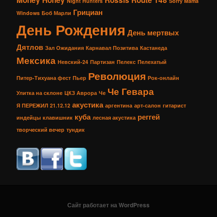
Money Honey
Rossis
Route 148
Night Hunters
Sorry Mama
Грициан
Windows
Боб Марли
День Рождения
День мертвых
Дятлов
Зал Ожидания
Карнавал Позитива
Кастанеда
Мексика
Невский-24
Партизан
Пелекс
Пелехатый
Революция
Питер-Тихуана фест
Пьер
Рок-онлайн
Че Гевара
Улитка на склоне
ЦКЗ Аврора
Че
акустика
Я ПЕРЕЖИЛ 21.12.12
аргентина
арт-салон
гитарист
куба
реггей
индейцы
клавишник
лесная акустика
творческий вечер
тундик
Сайт работает на WordPress