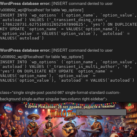
WordPress database error:
[INSERT command denied to user
'u008992_wp'@'localhost' for table 'wp_options']
INSERT INTO `wp_options` (`option_name`, `option_value`,
`autoload`) VALUES ('_transient_doing_cron',
'1786228731.6275160312652587890625', 'yes') ON DUPLICATE
KEY UPDATE `option_name` = VALUES(`option_name`),
`option_value` = VALUES(`option_value`), `autoload` =
VALUES(`autoload`)
WordPress database error:
[INSERT command denied to user
'u008992_wp'@'localhost' for table 'wp_options']
INSERT INTO `wp_options` (`option_name`, `option_value`,
`autoload`) VALUES ('_transient_is_multi_author', '0',
'yes') ON DUPLICATE KEY UPDATE `option_name` =
VALUES(`option_name`), `option_value` =
VALUES(`option_value`), `autoload` = VALUES(`autoload`)
class="single single-post postid-987 single-format-standard custom-
background single-author singular two-column right-sidebar">
Латино-рок-регги группа из Санкт-Петербурга Повстанческо-
Шаманский Оркестр ПроРок
Поис
Официальный сайт группы ПШО