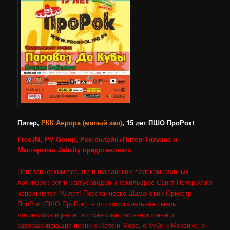
Питер,
РКК Аврора (малый зал)
, 15 лет ПШО ПроРок!
FreeJM, PV Group, Рок-онлайн+Питер-Тихуана и
Мастерская Jahcity представляют:
Повстанческим песням и шаманским пляскам главных
латинорок-регги кактусоводов и текильерос Санкт-Петербурга
исполняется 15 лет! Повстанческо-Шаманский Оркестр
ПроРок (ПШО ПроРок) – это зажигательная смесь
латинорока и регги, это светлые, но энергичные и
завораживающие песни о Лете и Море, о Кубе и Мексике, о