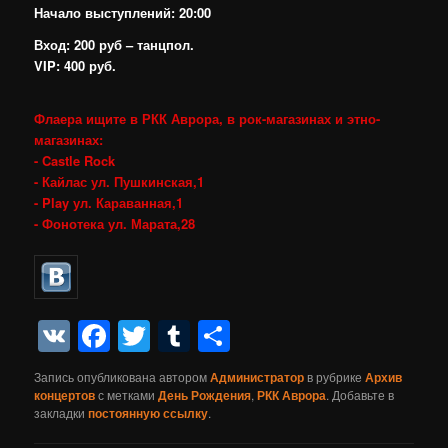
Начало выступлений: 20:00
Вход: 200 руб – танцпол.
VIP: 400 руб.
Флаера ищите в РКК Аврора, в рок-магазинах и этно-
магазинах:
- Castle Rock
- Кайлас ул. Пушкинская,1
- Play ул. Караванная,1
- Фонотека ул. Марата,28
VK
Facebook
Twitter
Tumblr
Отправить
Запись опубликована автором
Администратор
в рубрике
Архив
концертов
с метками
День Рождения
,
РКК Аврора
. Добавьте в
закладки
постоянную ссылку
.