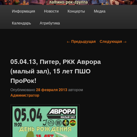
ПроРок
Главное
Информация
Новости
Концерты
Медиа
Перейти
меню
Календарь
Атрибутика
к
основному
Навигация
←
Предыдущая
Следующая
→
по
содержимому
записям
05.04.13, Питер, РКК Аврора
(малый зал), 15 лет ПШО
ПроРок!
Опубликовано
28 февраля 2013
автором
Администратор