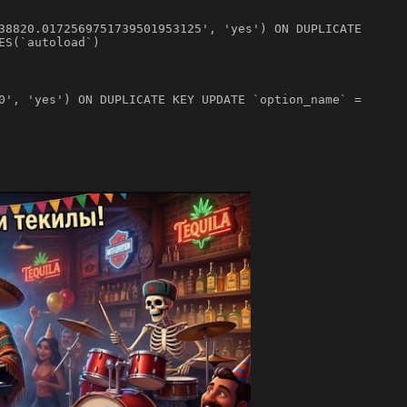
38820.0172569751739501953125', 'yes') ON DUPLICATE
ES(`autoload`)
0', 'yes') ON DUPLICATE KEY UPDATE `option_name` =