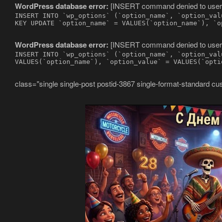
WordPress database error:
[INSERT command denied to user 'u
INSERT INTO `wp_options` (`option_name`, `option_val
KEY UPDATE `option_name` = VALUES(`option_name`), `o
WordPress database error:
[INSERT command denied to user 'u
INSERT INTO `wp_options` (`option_name`, `option_val
VALUES(`option_name`), `option_value` = VALUES(`opti
class="single single-post postid-3867 single-format-standard c
Латино-рок-регги группа из 
Официальный