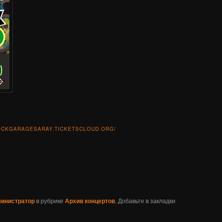
OCKGARAGESARAY.TICKETSCLOUD.ORG/
k
r
mblr
Отправить
инистратор
в рубрике
Архив концертов
. Добавьте в закладки