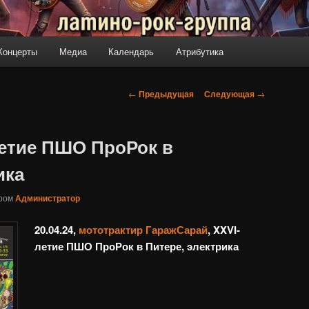
Концерты
Медиа
Календарь
Атрибутика
Навигация
←
Предыдущая
Следующая
→
по
записям
-летие ПШО ПроРок в
ика
ором
Администратор
20.04.24,
мототрактир ГаражСарай
, XXVI-
летие ПШО ПроРок в Питере, электрика