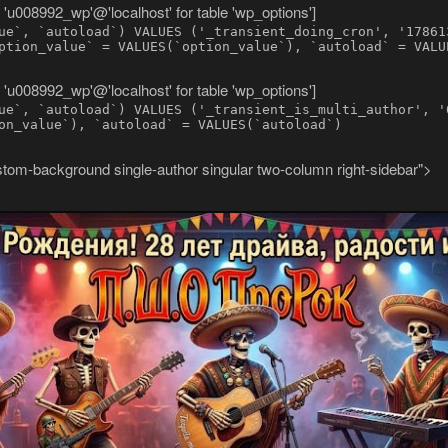
008992_wp'@'localhost' for table 'wp_options']
ue`, `autoload`) VALUES ('_transient_doing_cron', '17861
ption_value` = VALUES(`option_value`), `autoload` = VALU
008992_wp'@'localhost' for table 'wp_options']
ue`, `autoload`) VALUES ('_transient_is_multi_author', '
on_value`), `autoload` = VALUES(`autoload`)
ustom-background single-author singular two-column right-sidebar">
Санкт-Петербурга Повстанческо-Шаманский Оркестр ПроРок
 сайт группы ПШО ПроРок