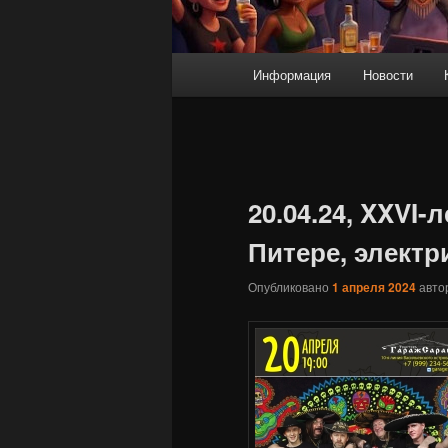
Главное
Информация
Новости
Перейти
меню
к
основному
20.04.24, XXVI
содержимому
Питере, электр
Опубликовано
1 апреля 2024
авт