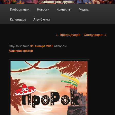
ПроРок
Главное
Информация
Новости
Концерты
Медиа
Перейти
меню
Календарь
Атрибутика
к
основному
Навигация
←
Предыдущая
Следующая
→
по
содержимому
записям
Опубликовано
31 января 2016
автором
Администратор