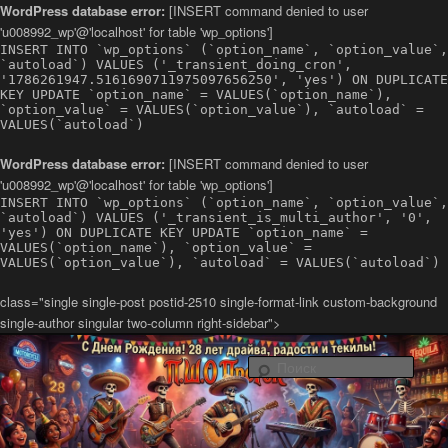
WordPress database error:
[INSERT command denied to user
'u008992_wp'@'localhost' for table 'wp_options']
INSERT INTO `wp_options` (`option_name`, `option_value`,
`autoload`) VALUES ('_transient_doing_cron',
'1786261947.5161690711975097656250', 'yes') ON DUPLICATE
KEY UPDATE `option_name` = VALUES(`option_name`),
`option_value` = VALUES(`option_value`), `autoload` =
VALUES(`autoload`)
WordPress database error:
[INSERT command denied to user
'u008992_wp'@'localhost' for table 'wp_options']
INSERT INTO `wp_options` (`option_name`, `option_value`,
`autoload`) VALUES ('_transient_is_multi_author', '0',
'yes') ON DUPLICATE KEY UPDATE `option_name` =
VALUES(`option_name`), `option_value` =
VALUES(`option_value`), `autoload` = VALUES(`autoload`)
class="single single-post postid-2510 single-format-link custom-background
single-author singular two-column right-sidebar">
Латино-рок-регги группа из Санкт-Петербурга Повстанческо-
Шаманский Оркестр ПроРок
Поис
Официальный сайт группы ПШО