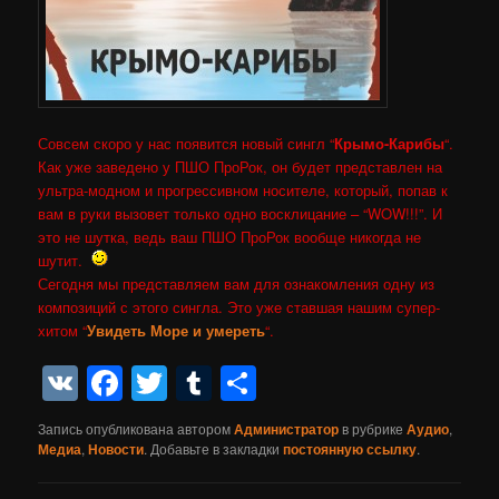
Совсем скоро у нас появится новый сингл “
Крымо-Карибы
“.
Как уже заведено у ПШО ПроРок, он будет представлен на
ультра-модном и прогрессивном носителе, который, попав к
вам в руки вызовет только одно восклицание – “WOW!!!”. И
это не шутка, ведь ваш ПШО ПроРок вообще никогда не
шутит.
Сегодня мы представляем вам для ознакомления одну из
композиций с этого сингла. Это уже ставшая нашим супер-
хитом “
Увидеть Море и умереть
“.
VK
Facebook
Twitter
Tumblr
Отправить
Запись опубликована автором
Администратор
в рубрике
Аудио
,
Медиа
,
Новости
. Добавьте в закладки
постоянную ссылку
.