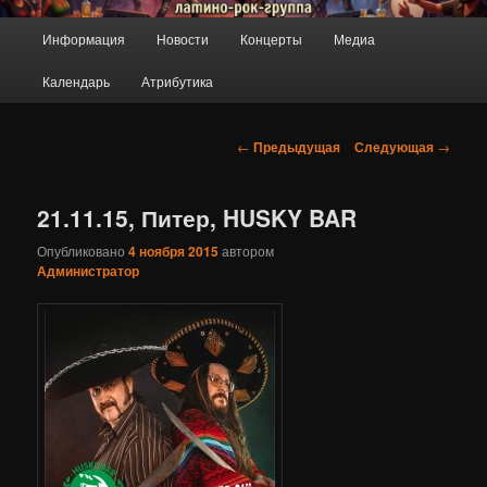
ПроРок
Главное
Информация
Новости
Концерты
Медиа
Перейти
меню
Календарь
Атрибутика
к
основному
Навигация
←
Предыдущая
Следующая
→
по
содержимому
записям
21.11.15, Питер, HUSKY BAR
Опубликовано
4 ноября 2015
автором
Администратор