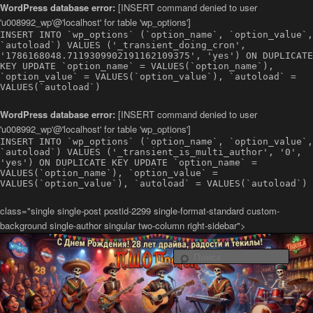
WordPress database error:
[INSERT command denied to user
'u008992_wp'@'localhost' for table 'wp_options']
INSERT INTO `wp_options` (`option_name`, `option_value`,
`autoload`) VALUES ('_transient_doing_cron',
'1786168048.7119309902191162109375', 'yes') ON DUPLICATE
KEY UPDATE `option_name` = VALUES(`option_name`),
`option_value` = VALUES(`option_value`), `autoload` =
VALUES(`autoload`)
WordPress database error:
[INSERT command denied to user
'u008992_wp'@'localhost' for table 'wp_options']
INSERT INTO `wp_options` (`option_name`, `option_value`,
`autoload`) VALUES ('_transient_is_multi_author', '0',
'yes') ON DUPLICATE KEY UPDATE `option_name` =
VALUES(`option_name`), `option_value` =
VALUES(`option_value`), `autoload` = VALUES(`autoload`)
class="single single-post postid-2299 single-format-standard custom-
background single-author singular two-column right-sidebar">
Латино-рок-регги группа из Санкт-Петербурга Повстанческо-
Шаманский Оркестр ПроРок
Поис
Официальный сайт группы ПШО