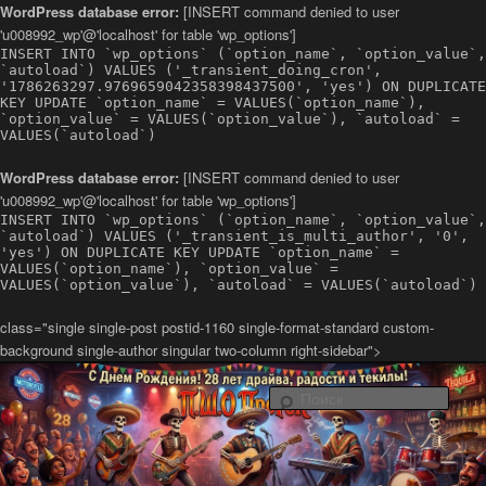
WordPress database error:
[INSERT command denied to user
'u008992_wp'@'localhost' for table 'wp_options']
INSERT INTO `wp_options` (`option_name`, `option_value`,
`autoload`) VALUES ('_transient_doing_cron',
'1786263297.9769659042358398437500', 'yes') ON DUPLICATE
KEY UPDATE `option_name` = VALUES(`option_name`),
`option_value` = VALUES(`option_value`), `autoload` =
VALUES(`autoload`)
WordPress database error:
[INSERT command denied to user
'u008992_wp'@'localhost' for table 'wp_options']
INSERT INTO `wp_options` (`option_name`, `option_value`,
`autoload`) VALUES ('_transient_is_multi_author', '0',
'yes') ON DUPLICATE KEY UPDATE `option_name` =
VALUES(`option_name`), `option_value` =
VALUES(`option_value`), `autoload` = VALUES(`autoload`)
class="single single-post postid-1160 single-format-standard custom-
background single-author singular two-column right-sidebar">
Латино-рок-регги группа из Санкт-Петербурга Повстанческо-
Шаманский Оркестр ПроРок
Поис
Официальный сайт группы ПШО