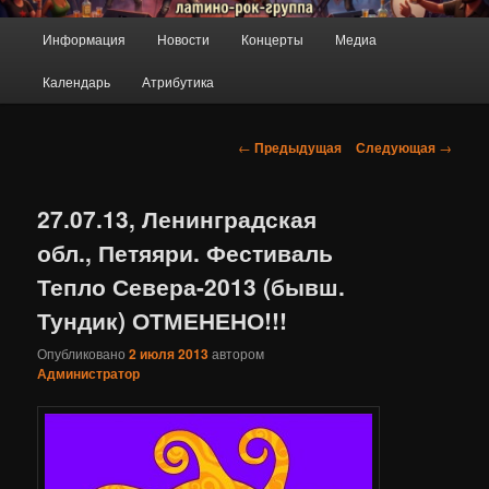
ПроРок
Главное
Информация
Новости
Концерты
Медиа
Перейти
меню
Календарь
Атрибутика
к
основному
Навигация
←
Предыдущая
Следующая
→
по
содержимому
записям
27.07.13, Ленинградская
обл., Петяяри. Фестиваль
Тепло Севера-2013 (бывш.
Тундик) ОТМЕНЕНО!!!
Опубликовано
2 июля 2013
автором
Администратор